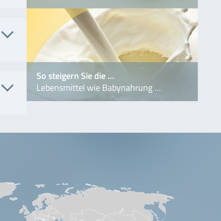
Nr.
P183 /
P183B
So steigern Sie die …
. Nr.
Lebensmittel wie Babynahrung …
3203
. Nr.
1010
P81 /
RP81B
2103