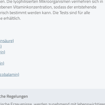
n. Die lyophilisierten Mikroorganismen vermehren sich in
ebenen Vitaminkonzentration, sodass der entstehende
sch bestimmt werden kann. Die Tests sind für alle
 erhältlich.
insäure)
)
in)
in)
cobalamin)
iche Regelungen
utische Erzeugnisse, werden zunehmend mit lebenswichtige