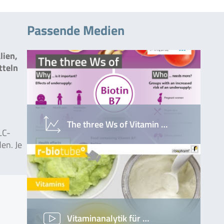
Passende Medien
lien,
tteln
The three Ws of Vitamin …
LC-
en. Je
Vitaminanalytik für …