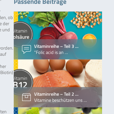
Passende Beiträge
r
den, ob
e der
le und
Vitaminreihe – Teil 3 …
worden.
“Folic acid is an …
 auf
her
Biotin)
Vitaminreihe – Teil 2 …
Vitamine beschützen uns …
ften