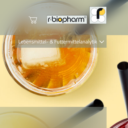
Lebensmittel- & Futtermittelanalytik
Clinical Diagnostics
R-Biopharm AG
Nutrition Care