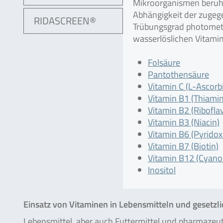
Mikroorganismen beruhe
Abhängigkeit der zugeg
RIDASCREEN®
Trübungsgrad photometri
wasserlöslichen Vitamine
Folsäure
Pantothensäure
Vitamin C (L-Ascorb
Vitamin B1 (Thiamin
Vitamin B2 (Riboflav
Vitamin B3 (Niacin)
Vitamin B6 (Pyridox
Vitamin B7 (Biotin)
Vitamin B12 (Cyano
Inositol
Einsatz von Vitaminen in Lebensmitteln und gesetzl
Lebensmittel, aber auch Futtermittel und pharmaze