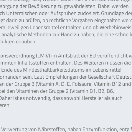
rsorgung der Bevölkerung zu gewährleisten. Dabei werden
rch Untermischen oder Aufsprühen zudosiert. Grundlage de
egt darin zu prüfen, ob rechtliche Vorgaben eingehalten wer
 dem jeweiligen Lebensmittel enthalten und ob Werbehinweis
ig, analytische Methoden zur Hand zu haben, die eine schnel
dukten erlauben.
onsverordnung (LMIV) im Amtsblatt der EU veröffentlicht 
stimmten Inhaltsstoffen enthalten. Des Weiteren müssen die
 Ende des Mindesthaltbarkeitsdatums im Lebensmittel,
orhanden sein. Laut Empfehlungen der Gesellschaft Deutsc
 der Gruppe 3 (Vitamin A, D, E, Folsäure, Vitamin B12 und 
 bei den Vitaminen der Gruppe 2 (Vitamin B1, B2, B6,
Daher ist es notwendig, dass sowohl Hersteller als auch
eren.
 Verwertung von Nährstoffen, haben Enzymfunktion, entgi