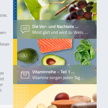
ose,
Die Vor- und Nachteile …
Most gärt und wird zu Wein, …
pen:
dieser
,
Vitaminreihe – Teil 1 …
ppe
Vitamine sorgen jeden Tag …
ist
er
t