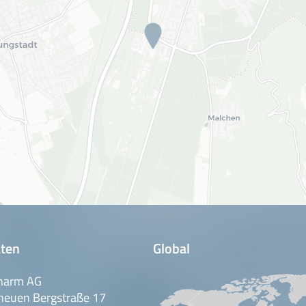
ten
Global
harm AG
neuen Bergstraße 17