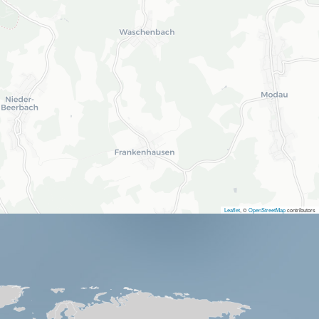
Leaflet
, ©
OpenStreetMap
contributors