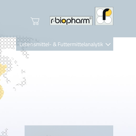
Lebensmittel- & Futtermittelanalytik
Clinical Diagnostics
R-Biopharm AG
Nutrition Care