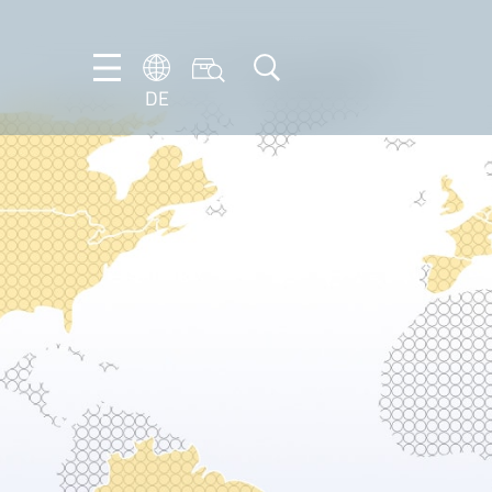
DE
DE
EN
FR
IT
NL
PT-
BR
ES