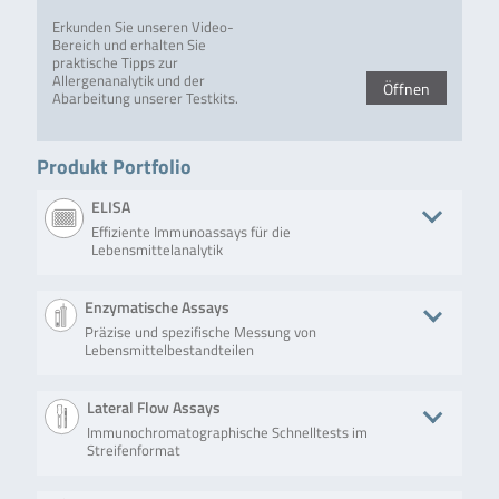
Erkunden Sie unseren Video-
Bereich und erhalten Sie
praktische Tipps zur
Allergenanalytik und der
Öffnen
Abarbeitung unserer Testkits.
Produkt Portfolio
ELISA
Effiziente Immunoassays für die
Lebensmittelanalytik
Produkt
Beschreibung
Anzahl an Tests/Menge
Ar
Enzymatische Assays
Präzise und spezifische Messung von
RIDASCREEN®EASY
Der
Mikrotiterplatte mit 96
Lebensmittelbestandteilen
Hazelnut
RIDASCREEN®EASY
Vertiefungen (12
Hazelnut (Art. Nr.
Streifen mit je 8
RAE6401) ist ein
herausnehmbaren
Produkt
Beschreibung
Anzahl an Tests/Menge
Art. Nr.
Lateral Flow Assays
Sandwich-
Vertiefungen)
Enzymimmunoassay
Immunochromatographische Schnelltests im
RIDASCREEN®
RIDASCREEN®
Mikrotiterplatte mit 96
R1605
zur quantitativen
Streifenformat
Histamine
Histamine
Kavitäten (12 Streifen à
Bestimmung von
(enzymatic)
(enzymatic)
8 Einzelkavitäten)
Kontaminationen
wird zur