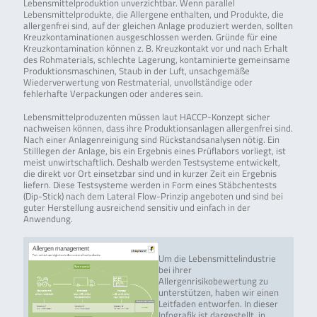
Lebensmittelproduktion unverzichtbar. Wenn parallel
Lebensmittelprodukte, die Allergene enthalten, und Produkte, die
allergenfrei sind, auf der gleichen Anlage produziert werden, sollten
Kreuzkontaminationen ausgeschlossen werden. Gründe für eine
Kreuzkontamination können z. B. Kreuzkontakt vor und nach Erhalt
des Rohmaterials, schlechte Lagerung, kontaminierte gemeinsame
Produktionsmaschinen, Staub in der Luft, unsachgemäße
Wiederverwertung von Restmaterial, unvollständige oder
fehlerhafte Verpackungen oder anderes sein.
Lebensmittelproduzenten müssen laut HACCP-Konzept sicher
nachweisen können, dass ihre Produktionsanlagen allergenfrei sind.
Nach einer Anlagenreinigung sind Rückstandsanalysen nötig. Ein
Stilllegen der Anlage, bis ein Ergebnis eines Prüflabors vorliegt, ist
meist unwirtschaftlich. Deshalb werden Testsysteme entwickelt,
die direkt vor Ort einsetzbar sind und in kurzer Zeit ein Ergebnis
liefern. Diese Testsysteme werden in Form eines Stäbchentests
(Dip-Stick) nach dem Lateral Flow-Prinzip angeboten und sind bei
guter Herstellung ausreichend sensitiv und einfach in der
Anwendung.
Um die Lebensmittelindustrie
bei ihrer
Allergenrisikobewertung zu
unterstützen, haben wir einen
Leitfaden entworfen. In dieser
Infografik ist dargestellt, in