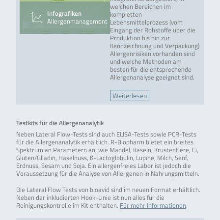
welchen Bereichen im
Infografiken
kompletten
Allergenmanagement
Lebensmittelprozess (vom
Eingang der Rohstoffe über die
Produktion bis hin zur
Kennzeichnung und Verpackung)
Allergenrisiken vorhanden sind
und welche Methoden am
besten für die entsprechende
Allergenanalyse geeignet sind.
Weiterlesen
Testkits für die Allergenanalytik
Neben Lateral Flow-Tests sind auch ELISA-Tests sowie PCR-Tests
für die Allergenanalytik erhältlich. R-Biopharm bietet ein breites
Spektrum an Parametern an, wie Mandel, Kasein, Krustentiere, Ei,
Gluten/Gliadin, Haselnuss, ß-Lactoglobulin, Lupine, Milch, Senf,
Erdnuss, Sesam und Soja. Ein allergenfreies Labor ist jedoch die
Voraussetzung für die Analyse von Allergenen in Nahrungsmitteln.
Die Lateral Flow Tests von bioavid sind im neuen Format erhältlich.
Neben der inkludierten Hook-Linie ist nun alles für die
Reinigungskontrolle im Kit enthalten.
Für mehr Informationen
.