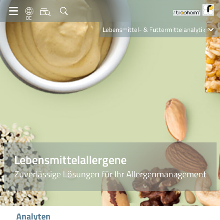
DE
Lebensmittel- & Futtermittelanalytik
Clinical Diagnostics
R-Biopharm AG
Nutrition Care
Lebensmittelallergene
Zuverlässige Lösungen für Ihr Allergenmanagement
Analyten