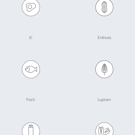
Ei
Erdnuss
Fisch
Lupinen