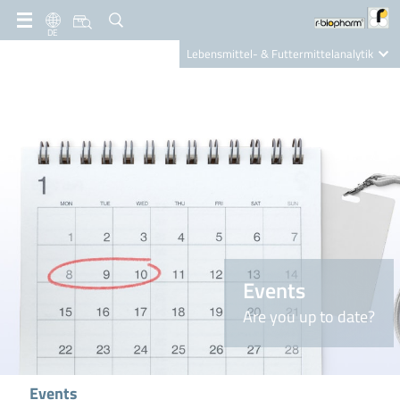
DE
Lebensmittel- & Futtermittelanalytik
Clinical Diagnostics
R-Biopharm AG
Nutrition Care
Events
Are you up to date?
Events