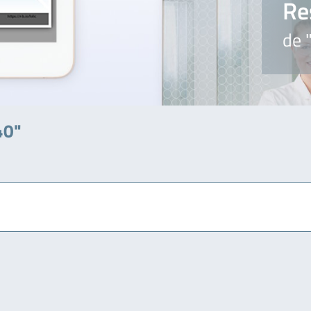
Re
de 
40"