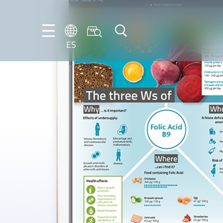
ES
DE
ES
FR
NL
EN
IT
PT-
BR