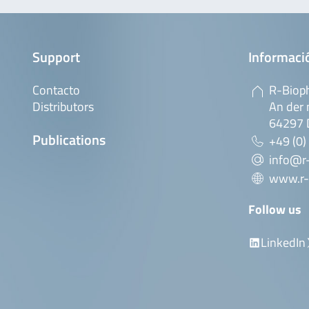
Support
Informaci
Contacto
R-Biop
Distributors
An der 
64297 
Publications
+49 (0)
info@r
www.r-
Follow us
LinkedIn