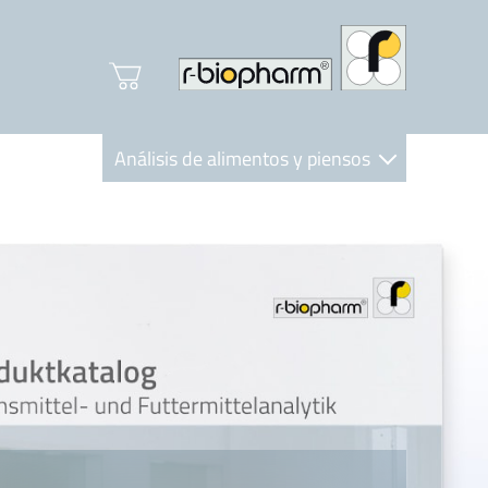
Análisis de alimentos y piensos
Clinical Diagnostics
R-Biopharm AG
Nutrition Care