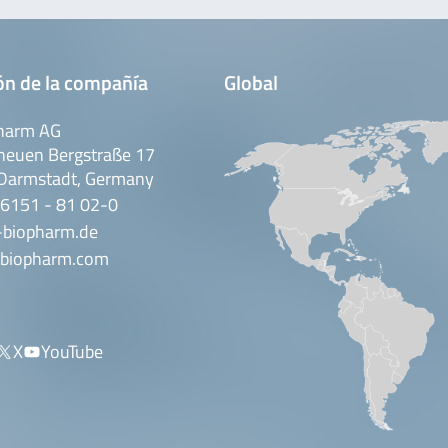
ón de la compañía
Global
harm AG
neuen Bergstraße 17
Darmstadt, Germany
 6151 - 81 02-0
-biopharm.de
biopharm.com
X
YouTube