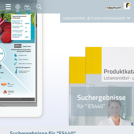
DE
Lebensmittel- & Futtermittelanalytik
Clinical Diagnostics
R-Biopharm AG
Nutrition Care
Suchergebnisse
für " E5440"
Suchergebnisse für "E5440"