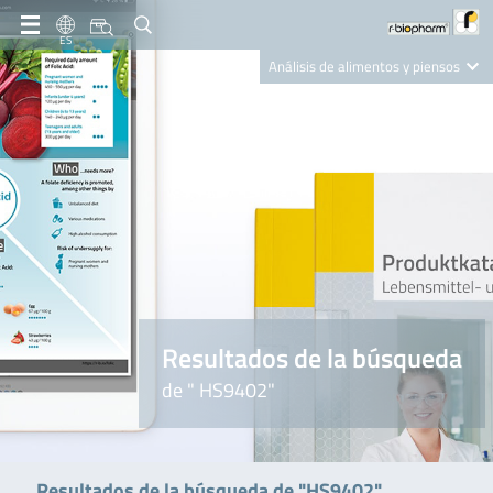
ES
Análisis de alimentos y piensos
Clinical Diagnostics
R-Biopharm AG
Nutrition Care
Resultados de la búsqueda
de " HS9402"
Resultados de la búsqueda de "HS9402"