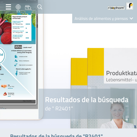
ES
Análisis de alimentos y piensos
Clinical Diagnostics
R-Biopharm AG
Nutrition Care
Resultados de la búsqueda
de " R2401"
Resultados de la búsqueda de "R2401"