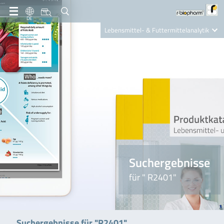
DE
Lebensmittel- & Futtermittelanalytik
Clinical Diagnostics
R-Biopharm AG
Nutrition Care
Suchergebnisse
für " R2401"
Suchergebnisse für "R2401"