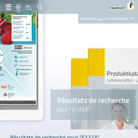
FR
Analyses agro-alimentaires
Diagnostics
R-Biopharm AG
Nutrition Care
Résultats de recherche
pour " E1223"
Résultats de recherche pour "E1223"