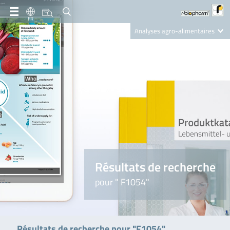
FR
Analyses agro-alimentaires
Diagnostics
R-Biopharm AG
Nutrition Care
Résultats de recherche
pour " F1054"
Résultats de recherche pour "F1054"