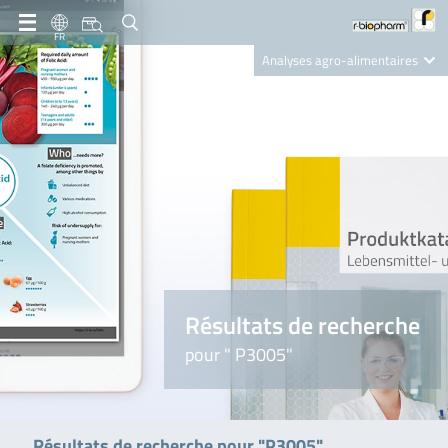
FR
Analyses agro-alimentaires
Diagnostics
R-Biopharm AG
Nutrition Care
Résultats de recherche
pour " P3005"
Résultats de recherche pour "P3005"