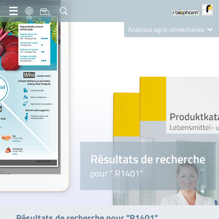
FR
Analyses agro-alimentaires
Diagnostics
R-Biopharm AG
Nutrition Care
Résultats de recherche
pour " R1401"
Résultats de recherche pour "R1401"