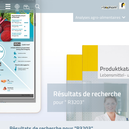
FR
Analyses agro-alimentaires
Diagnostics
R-Biopharm AG
Nutrition Care
Résultats de recherche
pour " R3203"
Résultats de recherche pour "R3203"