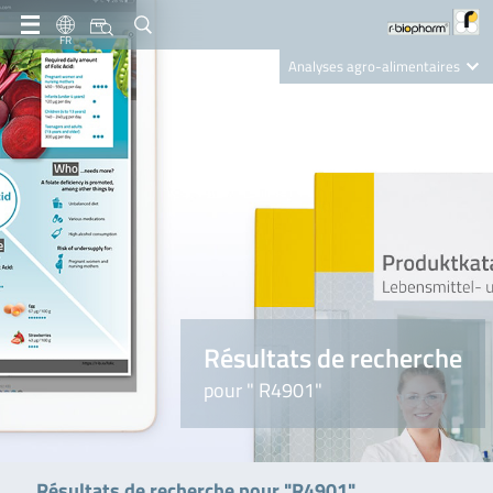
FR
Analyses agro-alimentaires
Diagnostics
R-Biopharm AG
Nutrition Care
Résultats de recherche
pour " R4901"
Résultats de recherche pour "R4901"