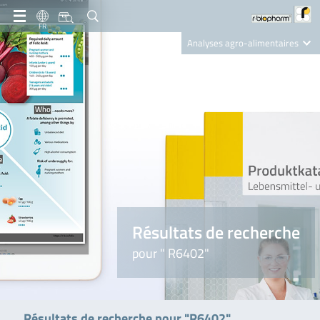
FR
Analyses agro-alimentaires
Diagnostics
R-Biopharm AG
Nutrition Care
Résultats de recherche
pour " R6402"
Résultats de recherche pour "R6402"