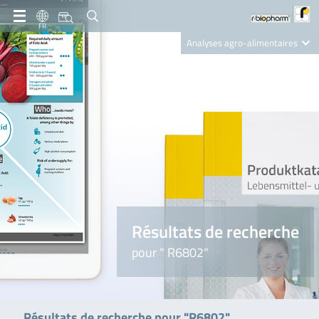
FR
Analyses agro-alimentaires
Diagnostics
R-Biopharm AG
Nutrition Care
Résultats de recherche
pour " R6802"
Résultats de recherche pour "R6802"