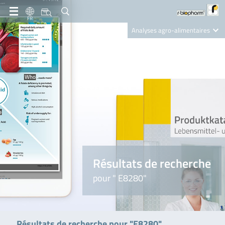
FR
Analyses agro-alimentaires
Diagnostics
R-Biopharm AG
Nutrition Care
Résultats de recherche
pour " E8280"
Résultats de recherche pour "E8280"