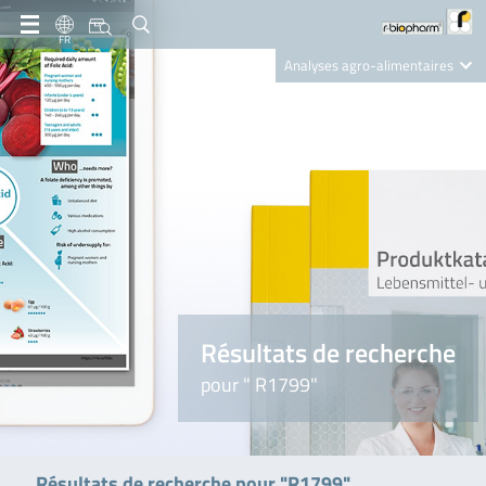
FR
Analyses agro-alimentaires
Diagnostics
R-Biopharm AG
Nutrition Care
Résultats de recherche
pour " R1799"
Résultats de recherche pour "R1799"