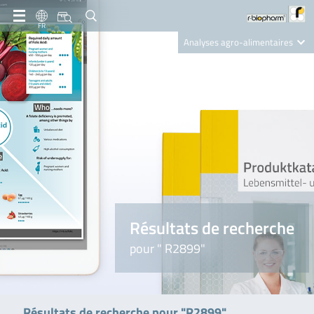
FR
Analyses agro-alimentaires
Diagnostics
R-Biopharm AG
Nutrition Care
Résultats de recherche
pour " R2899"
Résultats de recherche pour "R2899"