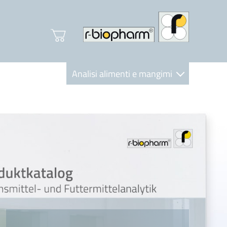
Analisi alimenti e mangimi
Diagnostica Clinica
R-Biopharm AG
Nutrition Care