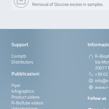
Removal of Glucose excess in samples.
Support
Informazio
Contatti
R-Bioph
Distributors
Via Mor
20077 M
Pubblicazioni
+39 02
info@r-
Flyer
www.r-
Infographics
Product videos
Follow us
R-BioTube videos
Videotrainings