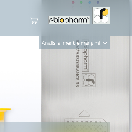
Analisi alimenti e mangimi
Diagnostica Clinica
R-Biopharm AG
Nutrition Care