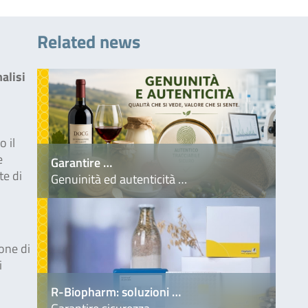
Related news
alisi
o il
e
Garantire …
te di
Genuinità ed autenticità …
ione di
i
R-Biopharm: soluzioni …