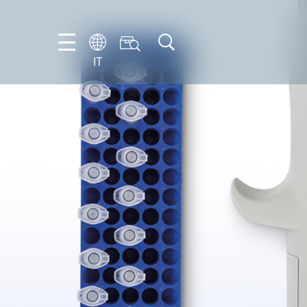
IT
FR
EN
IT
NL
PT-
BR
ES
DE