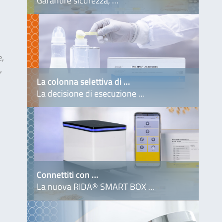
Garantire sicurezza, …
e,
,
La colonna selettiva di …
La decisione di esecuzione …
Connettiti con …
La nuova RIDA® SMART BOX …