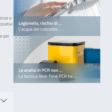
genze e
Legionella, rischio di …
positivi
L’acqua del rubinetto …
ne per
Le analisi in PCR non …
La tecnica Real-Time PCR ha …