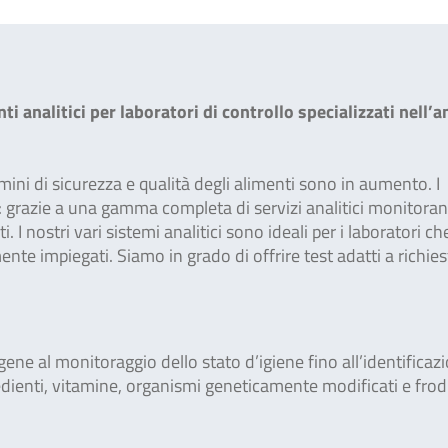
nalitici per laboratori di controllo specializzati nell’an
ermini di sicurezza e qualità degli alimenti sono in aumento. I
e: grazie a una gamma completa di servizi analitici monitoran
 I nostri vari sistemi analitici sono ideali per i laboratori ch
te impiegati. Siamo in grado di offrire test adatti a richies
gene al monitoraggio dello stato d’igiene fino all’identificaz
edienti, vitamine, organismi geneticamente modificati e frod