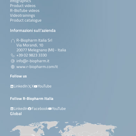
Infographics
Product videos
R-BioTube videos
Videotrainings
Product catalogue
Informazioni sull’azienda
R-Biopharm Italia Srl
Via Morandi, 10
20077 Melegnano (MI) - Italia
+39 02 9823 3330
info@r-biopharm.it
www.r-biopharm.com/it
Follow us
LinkedIn
X
YouTube
Follow R-Biopharm Italia
LinkedIn
Facebook
YouTube
Global