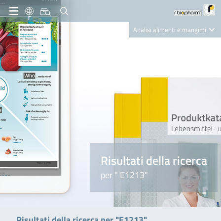
IT
Analisi alimenti e mangimi
Diagnostica Clinica
R-Biopharm AG
Nutrition Care
Risultati della ricerca
per " E1213"
Risultati della ricerca per "E1213"