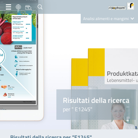
IT
Analisi alimenti e mangimi
Diagnostica Clinica
R-Biopharm AG
Nutrition Care
Risultati della ricerca
per " E1245"
Risultati della ricerca per "E1245"