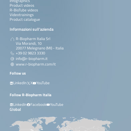
Infographics
Product videos
R-BioTube videos
Videotrainings
Product catalogue
Informazioni sull’azienda
R-Biopharm Italia Srl
Via Morandi, 10
20077 Melegnano (MI) - Italia
+39 02 9823 3330
info@r-biopharm.it
www.r-biopharm.com/it
Follow us
LinkedIn
X
YouTube
Follow R-Biopharm Italia
LinkedIn
Facebook
YouTube
Global