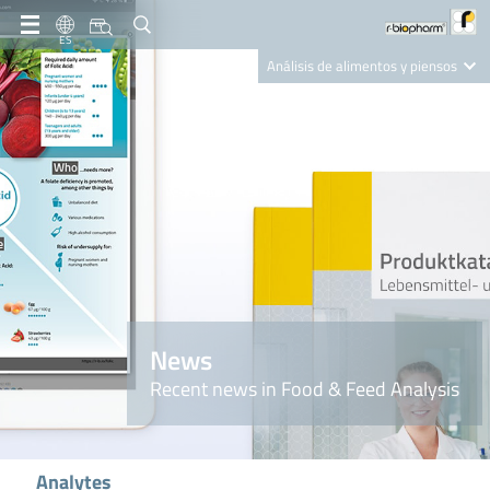
ES
Análisis de alimentos y piensos
Clinical Diagnostics
R-Biopharm AG
Nutrition Care
News
Recent news in Food & Feed Analysis
Analytes