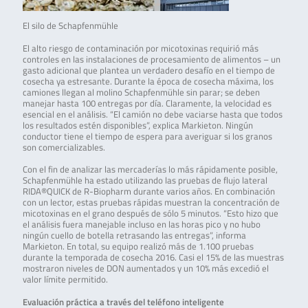
El silo de Schapfenmühle
El alto riesgo de contaminación por micotoxinas requirió más
controles en las instalaciones de procesamiento de alimentos – un
gasto adicional que plantea un verdadero desafío en el tiempo de
cosecha ya estresante. Durante la época de cosecha máxima, los
camiones llegan al molino Schapfenmühle sin parar; se deben
manejar hasta 100 entregas por día. Claramente, la velocidad es
esencial en el análisis. “El camión no debe vaciarse hasta que todos
los resultados estén disponibles”, explica Markieton. Ningún
conductor tiene el tiempo de espera para averiguar si los granos
son comercializables.
Con el fin de analizar las mercaderías lo más rápidamente posible,
Schapfenmühle ha estado utilizando las pruebas de flujo lateral
RIDA®QUICK de R-Biopharm durante varios años. En combinación
con un lector, estas pruebas rápidas muestran la concentración de
micotoxinas en el grano después de sólo 5 minutos. “Esto hizo que
el análisis fuera manejable incluso en las horas pico y no hubo
ningún cuello de botella retrasando las entregas”, informa
Markieton. En total, su equipo realizó más de 1.100 pruebas
durante la temporada de cosecha 2016. Casi el 15% de las muestras
mostraron niveles de DON aumentados y un 10% más excedió el
valor límite permitido.
Evaluación práctica a través del teléfono inteligente