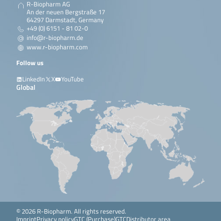
R-Biopharm AG
An der neuen Bergstraße 17
64297 Darmstadt, Germany
+49 (0) 6151 - 81 02-0
info@r-biopharm.de
www.r-biopharm.com
Follow us
LinkedIn
X
YouTube
Global
© 2026 R-Biopharm. All rights reserved.
Imprint
Privacy policy
GTC (Purchase)
GTC
Distributor area