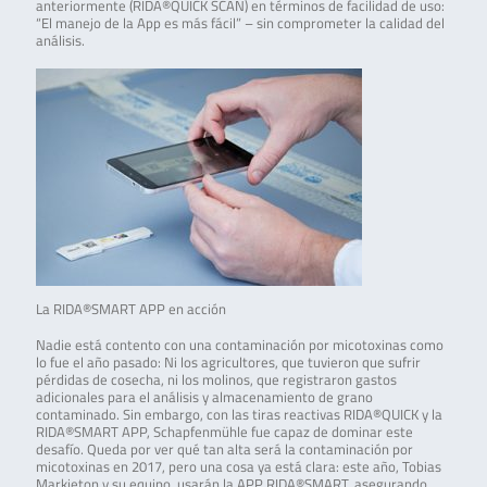
anteriormente (RIDA®QUICK SCAN) en términos de facilidad de uso:
“El manejo de la App es más fácil” – sin comprometer la calidad del
análisis.
La RIDA®SMART APP en acción
Nadie está contento con una contaminación por micotoxinas como
lo fue el año pasado: Ni los agricultores, que tuvieron que sufrir
pérdidas de cosecha, ni los molinos, que registraron gastos
adicionales para el análisis y almacenamiento de grano
contaminado. Sin embargo, con las tiras reactivas RIDA®QUICK y la
RIDA®SMART APP, Schapfenmühle fue capaz de dominar este
desafío. Queda por ver qué tan alta será la contaminación por
micotoxinas en 2017, pero una cosa ya está clara: este año, Tobias
Markieton y su equipo, usarán la APP RIDA®SMART, asegurando