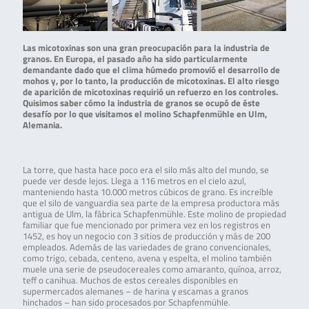
Las micotoxinas son una gran preocupación para la industria de
granos. En Europa, el pasado año ha sido particularmente
demandante dado que el clima húmedo promovió el desarrollo de
mohos y, por lo tanto, la producción de micotoxinas. El alto riesgo
de aparición de micotoxinas requirió un refuerzo en los controles.
Quisimos saber cómo la industria de granos se ocupó de éste
desafío por lo que visitamos el molino Schapfenmühle en Ulm,
Alemania.
La torre, que hasta hace poco era el silo más alto del mundo, se
puede ver desde lejos. Llega a 116 metros en el cielo azul,
manteniendo hasta 10.000 metros cúbicos de grano. Es increíble
que el silo de vanguardia sea parte de la empresa productora más
antigua de Ulm, la fábrica Schapfenmühle. Este molino de propiedad
familiar que fue mencionado por primera vez en los registros en
1452, es hoy un negocio con 3 sitios de producción y más de 200
empleados. Además de las variedades de grano convencionales,
como trigo, cebada, centeno, avena y espelta, el molino también
muele una serie de pseudocereales como amaranto, quínoa, arroz,
teff o canihua. Muchos de estos cereales disponibles en
supermercados alemanes – de harina y escamas a granos
hinchados – han sido procesados por Schapfenmühle.