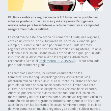
El clima cambia y la regulación de la UE lo ha hecho posible: las
viñas se pueden cultivar en más y más regiones. Esto genera
nuevos retos para los viñateros – reto no menor en el campo del
aseguramiento de la calidad.
La vendimia de este año acaba de comenzar. En algunas regiones,
este es un estreno: en ciertas áreas del norte de Alemania, por
ejemplo, el vino fue cultivado por primera vez. Cada vez más
regiones vitivinícolas se han abierto también en Inglaterra, Polonia,
Holanda e incluso en Escandinavia. Esto se debe a que, por un lado,
el cultivo de la vid va más allá de las regiones vitivinícolas
reconocidas (véase el
Reglamento UE 2015/561
), – y por otro lado,
por el calentamiento global.
Los cambios climáticos, incluyendo el aumento de las
temperaturas, las sequías prolongadas y las fuertes lluvias,
afectaron mucho a la vitivinicultura durante las últimas décadas. El
paralelo 50 norte ha sido considerado como el límite para este
cultivo, pero esta línea se desplaza cada vez más hacia el norte.
Ahora se pueden cultivar vinos blancos robustos incluso en los
mares Norte y Báltico. Por otra parte, las nuevas regiones vinícolas
también evolucionan a grandes altitudes, por ejemplo en los Alpes
austríacos o en las Montañas Rocosas. Al mismo tiempo, la calidad
del vino aumenta en muchas regiones y se pueden cultivar nuevas