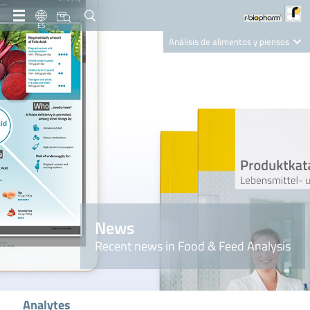
ES
Análisis de alimentos y piensos
Clinical Diagnostics
R-Biopharm AG
Nutrition Care
News
Recent news in Food & Feed Analysis
Analytes