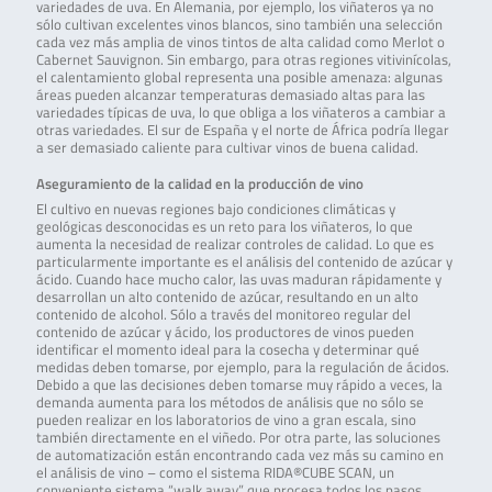
variedades de uva. En Alemania, por ejemplo, los viñateros ya no
sólo cultivan excelentes vinos blancos, sino también una selección
cada vez más amplia de vinos tintos de alta calidad como Merlot o
Cabernet Sauvignon. Sin embargo, para otras regiones vitivinícolas,
el calentamiento global representa una posible amenaza: algunas
áreas pueden alcanzar temperaturas demasiado altas para las
variedades típicas de uva, lo que obliga a los viñateros a cambiar a
otras variedades. El sur de España y el norte de África podría llegar
a ser demasiado caliente para cultivar vinos de buena calidad.
Aseguramiento de la calidad en la producción de vino
El cultivo en nuevas regiones bajo condiciones climáticas y
geológicas desconocidas es un reto para los viñateros, lo que
aumenta la necesidad de realizar controles de calidad. Lo que es
particularmente importante es el análisis del contenido de azúcar y
ácido. Cuando hace mucho calor, las uvas maduran rápidamente y
desarrollan un alto contenido de azúcar, resultando en un alto
contenido de alcohol. Sólo a través del monitoreo regular del
contenido de azúcar y ácido, los productores de vinos pueden
identificar el momento ideal para la cosecha y determinar qué
medidas deben tomarse, por ejemplo, para la regulación de ácidos.
Debido a que las decisiones deben tomarse muy rápido a veces, la
demanda aumenta para los métodos de análisis que no sólo se
pueden realizar en los laboratorios de vino a gran escala, sino
también directamente en el viñedo. Por otra parte, las soluciones
de automatización están encontrando cada vez más su camino en
el análisis de vino – como el sistema RIDA®CUBE SCAN, un
conveniente sistema “walk away” que procesa todos los pasos