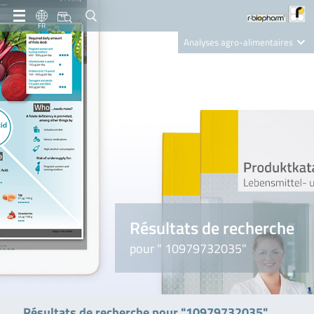
FR
Analyses agro-alimentaires
Diagnostics
R-Biopharm AG
Nutrition Care
Résultats de recherche
pour " 10979732035"
Résultats de recherche pour "10979732035"