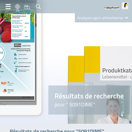
FR
Analyses agro-alimentaires
Diagnostics
R-Biopharm AG
Nutrition Care
Résultats de recherche
pour " 5091DIME"
Résultats de recherche pour "5091DIME"