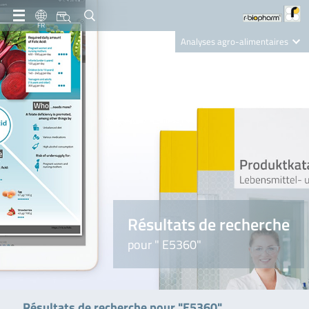
FR
Analyses agro-alimentaires
Diagnostics
R-Biopharm AG
Nutrition Care
Résultats de recherche
pour " E5360"
Résultats de recherche pour "E5360"