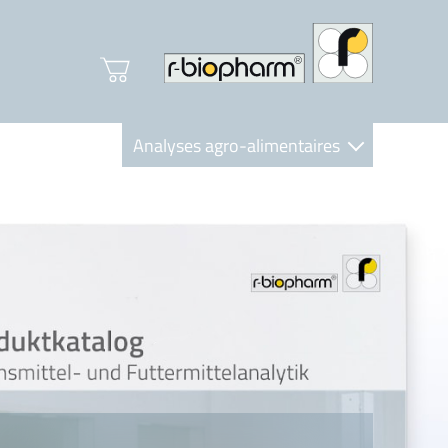
Analyses agro-alimentaires
Diagnostics
R-Biopharm AG
Nutrition Care