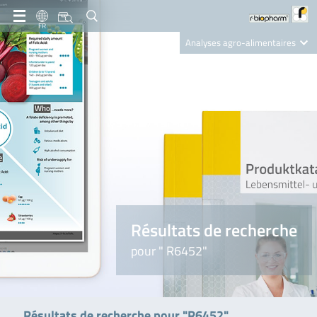
FR
Analyses agro-alimentaires
Diagnostics
R-Biopharm AG
Nutrition Care
Résultats de recherche
pour " R6452"
Résultats de recherche pour "R6452"