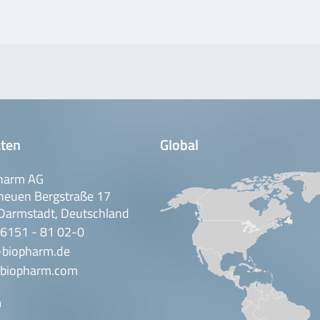
ten
Global
harm AG
neuen Bergstraße 17
Darmstadt, Deutschland
 6151 - 81 02-0
-biopharm.de
biopharm.com
n