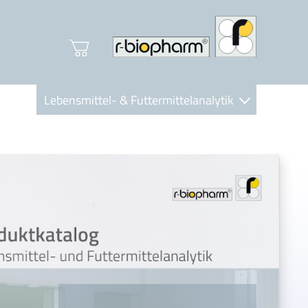
Lebensmittel- & Futtermittelanalytik
Clinical Diagnostics
R-Biopharm AG
Nutrition Care