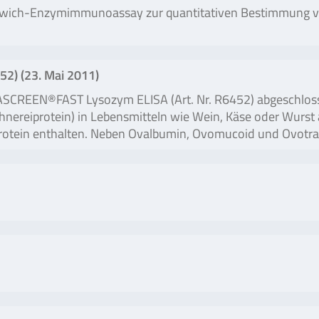
ich-Enzymimmunoassay zur quantitativen Bestimmung von
2) (
23. Mai 2011
)
SCREEN®FAST Lysozym ELISA (Art. Nr. R6452) abgeschlossen
nereiprotein) in Lebensmitteln wie Wein, Käse oder Wurst 
arprotein enthalten. Neben Ovalbumin, Ovomucoid und Ovotr