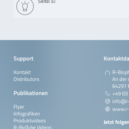
Seite: Ei
Support
Kontaktda
Kontakt
R-Biop
Distributors
An der 
64297 
Publikationen
+49 (0)
info@r
Flyer
www.r-
Infografiken
Produktvideos
Jetzt folge
R-BioTube Videos