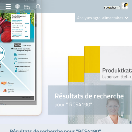
FR
Analyses agro-alimentaires
Diagnostics
R-Biopharm AG
Nutrition Care
Résultats de recherche
pour " RCS4190"
Résultats de recherche pour "RCS4190"