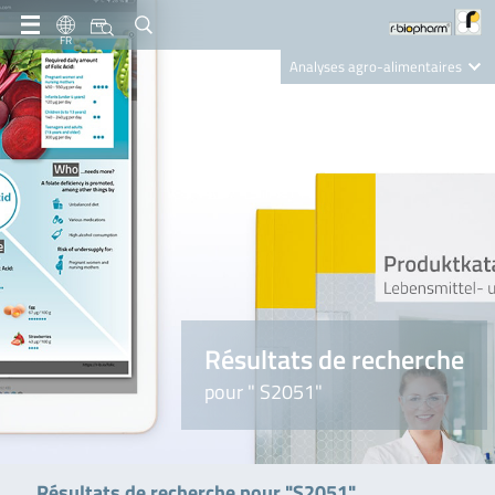
FR
Analyses agro-alimentaires
Diagnostics
R-Biopharm AG
Nutrition Care
Résultats de recherche
pour " S2051"
Résultats de recherche pour "S2051"