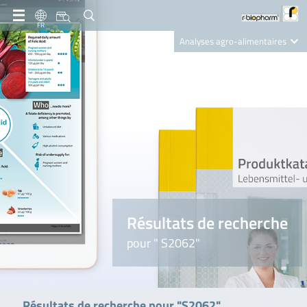
FR
Analyses agro-alimentaires
Diagnostics
R-Biopharm AG
Nutrition Care
Résultats de recherche
pour " S2062"
Résultats de recherche pour "S2062"