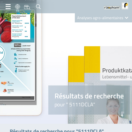
FR
Analyses agro-alimentaires
Diagnostics
R-Biopharm AG
Nutrition Care
Résultats de recherche
pour " 5111DCLA"
Résultats de recherche pour "5111DCLA"