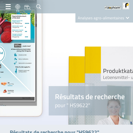
FR
Analyses agro-alimentaires
Diagnostics
R-Biopharm AG
Nutrition Care
Résultats de recherche
pour " HS9622"
Résultats de recherche pour "HS9622"