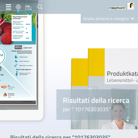
IT
Analisi alimenti e mangimi
Diagnostica Clinica
R-Biopharm AG
Nutrition Care
Risultati della ricerca
per " 10176303035"
Risultati della ricerca per "10176303035"