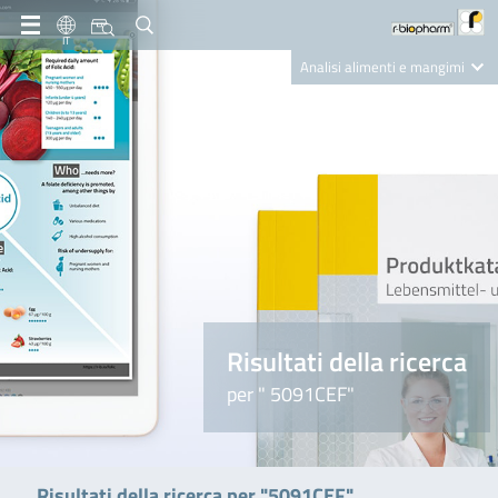
IT
Analisi alimenti e mangimi
Diagnostica Clinica
R-Biopharm AG
Nutrition Care
Risultati della ricerca
per " 5091CEF"
Risultati della ricerca per "5091CEF"