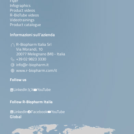
Flyer
Infographics
Product videos
R-BioTube videos
Videotrainings
Product catalogue
Informazioni sull’azienda
R-Biopharm Italia Srl
Via Morandi, 10
20077 Melegnano (MI) - Italia
+39 02 9823 3330
info@r-biopharm.it
www.r-biopharm.com/it
Follow us
LinkedIn
X
YouTube
Follow R-Biopharm Italia
LinkedIn
Facebook
YouTube
Global