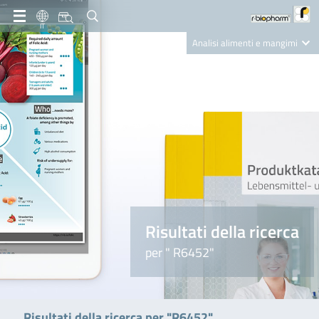
IT
Analisi alimenti e mangimi
Diagnostica Clinica
R-Biopharm AG
Nutrition Care
Risultati della ricerca
per " R6452"
Risultati della ricerca per "R6452"