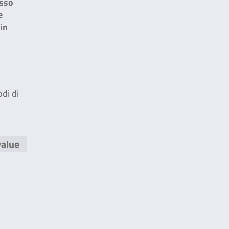
esso
e
in
odi di
value