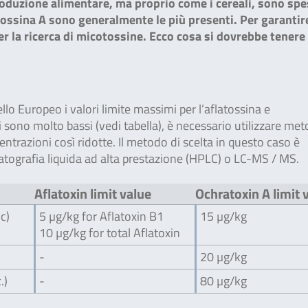
oduzione alimentare, ma proprio come i cereali, sono sp
tossina A sono generalmente le più presenti. Per garantir
per la ricerca di micotossine. Ecco cosa si dovrebbe tenere 
vello Europeo i valori limite massimi per l’aflatossina e
i sono molto bassi (vedi tabella), è necessario utilizzare met
ntrazioni così ridotte. Il metodo di scelta in questo caso è
matografia liquida ad alta prestazione (HPLC) o LC-MS / MS.
Aflatoxin limit value
Ochratoxin A limit 
ic)
5 µg/kg for Aflatoxin B1
15 µg/kg
10 µg/kg for total Aflatoxin
-
20 µg/kg
.)
-
80 µg/kg