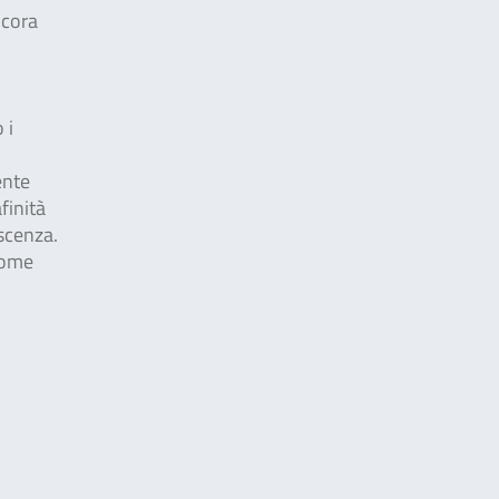
ncora
 i
i
ente
finità
escenza.
come