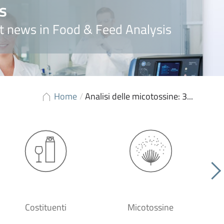
s
t news in Food & Feed Analysis
Home
/
Analisi delle micotossine: 3...
Costituenti
Micotossine