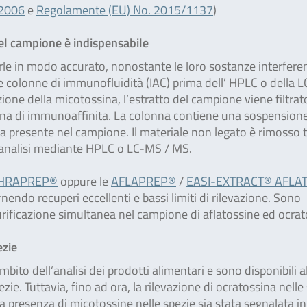
/2006
e
Regolamente (EU) No. 2015/1137
)
del campione è indispensabile
le in modo accurato, nonostante le loro sostanze interferen
e colonne di immunofluidità (IAC) prima dell’ HPLC o della 
ne della micotossina, l’estratto del campione viene filtrat
onna di immunoaffinita. La colonna contiene una sospensione
na presente nel campione. Il materiale non legato è rimosso 
 l’analisi mediante HPLC o LC-MS / MS.
HRAPREP®
oppure le
AFLAPREP®
/
EASI-EXTRACT® AFLA
rnendo recuperi eccellenti e bassi limiti di rilevazione. Sono
rificazione simultanea nel campione di aflatossine ed ocrat
ezie
to dell’analisi dei prodotti alimentari e sono disponibili a
pezie. Tuttavia, fino ad ora, la rilevazione di ocratossina nelle
 presenza di micotossine nelle spezie sia stata segnalata in