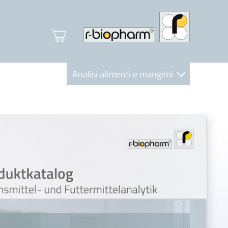
Analisi alimenti e mangimi
Diagnostica Clinica
R-Biopharm AG
Nutrition Care