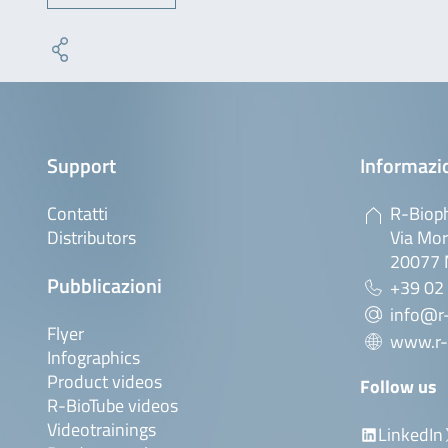
Support
Informazio
Contatti
R-Bioph
Distributors
Via Mor
20077 M
Pubblicazioni
+39 02
info@r-
Flyer
www.r-
Infographics
Product videos
Follow us
R-BioTube videos
Videotrainings
LinkedIn