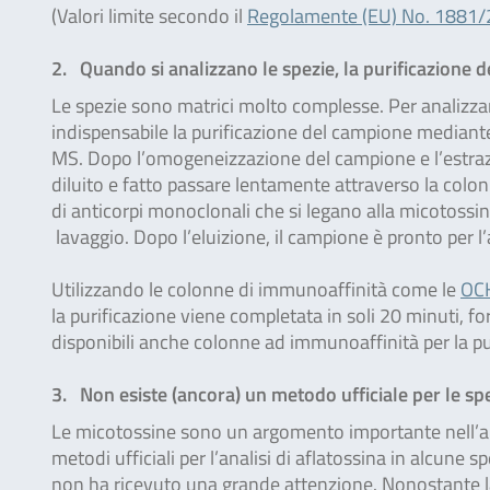
(Valori limite secondo il
Regolamente (EU) No. 1881
2. Quando si analizzano le spezie, la purificazione 
Le spezie sono matrici molto complesse. Per analizzar
indispensabile la purificazione del campione mediant
MS. Dopo l’omogeneizzazione del campione e l’estrazio
diluito e fatto passare lentamente attraverso la col
di anticorpi monoclonali che si legano alla micotossi
lavaggio. Dopo l’eluizione, il campione è pronto per
Utilizzando le colonne di immunoaffinità come le
OC
la purificazione viene completata in soli 20 minuti, fo
disponibili anche colonne ad immunoaffinità per la pu
3. Non esiste (ancora) un metodo ufficiale per le sp
Le micotossine sono un argomento importante nell’ambi
metodi ufficiali per l’analisi di aflatossina in alcune s
non ha ricevuto una grande attenzione. Nonostante la