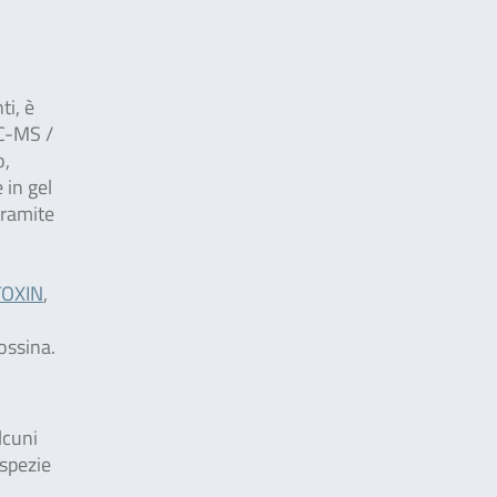
ti, è
LC-MS /
o,
 in gel
tramite
TOXIN
,
ossina.
lcuni
 spezie