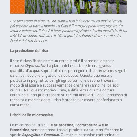
Con una storia di oltre 10.000 anni, il riso è diventato uno degli alimenti
più popolari in tutto il mondo. La Cina è il maggior produttore, seguita da
India e Indonesia. Il riso è il terzo prodotto agricolo a livello mondiale, di cui
il 90% è destinato all’Asia e il 10% a parti dell’Europa, dell’Australia, del
Nord e del Sud America.
La produzione del riso
Il riso è classificato come un cereale ed è il seme della specie
erbacea
Oryza sativa
. La pianta del riso richiede una
grande
quantità d’acqua
, soprattutto nei primi giorni di coltivazione, seguiti
da un periodo prolungato di caldo secco. Questo può essere
piuttosto impegnativo per gli agricoltori, che devono trovare il
modo di allagare e successivamente drenare i campi nei periodi
cruciali. Per questo motivo il riso, a differenza di altre colture
cerealicole, non può crescere su terreni ondulati. Dopo il processo di
raccolta e macinazione, il riso è pronto per essere confezionato o
consumato.
I rischi delle micotossine
Le micotossine, tra cui
le aflatossine, l’ocratossina A e le
fumonisine
, sono composti tossici prodotti da varie muffe come le
specie
Aspergillus
e
Fusarium
. Queste micotossine contaminano