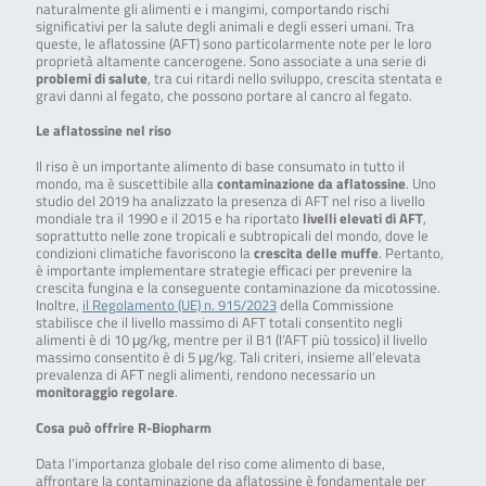
naturalmente gli alimenti e i mangimi, comportando rischi
significativi per la salute degli animali e degli esseri umani. Tra
queste, le aflatossine (AFT) sono particolarmente note per le loro
proprietà altamente cancerogene. Sono associate a una serie di
problemi di salute
, tra cui ritardi nello sviluppo, crescita stentata e
gravi danni al fegato, che possono portare al cancro al fegato.
Le aflatossine nel riso
Il riso è un importante alimento di base consumato in tutto il
mondo, ma è suscettibile alla
contaminazione da aflatossine
. Uno
studio del 2019 ha analizzato la presenza di AFT nel riso a livello
mondiale tra il 1990 e il 2015 e ha riportato
livelli elevati di AFT
,
soprattutto nelle zone tropicali e subtropicali del mondo, dove le
condizioni climatiche favoriscono la
crescita delle muffe
. Pertanto,
è importante implementare strategie efficaci per prevenire la
crescita fungina e la conseguente contaminazione da micotossine.
Inoltre,
il Regolamento (UE) n. 915/2023
della Commissione
stabilisce che il livello massimo di AFT totali consentito negli
alimenti è di 10 μg/kg, mentre per il B1 (l’AFT più tossico) il livello
massimo consentito è di 5 μg/kg. Tali criteri, insieme all’elevata
prevalenza di AFT negli alimenti, rendono necessario un
monitoraggio regolare
.
Cosa può offrire R-Biopharm
Data l’importanza globale del riso come alimento di base,
affrontare la contaminazione da aflatossine è fondamentale per