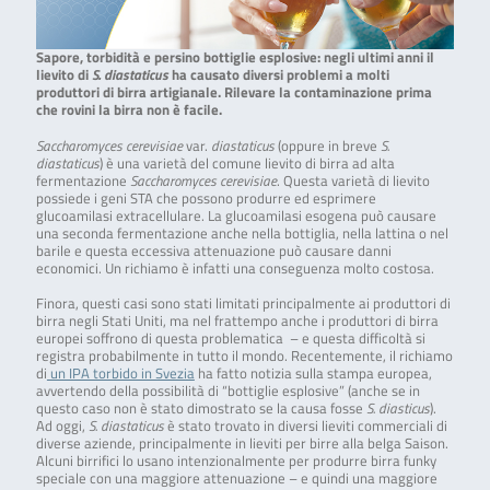
Sapore, torbidità e persino bottiglie esplosive: negli ultimi anni il
lievito di
S. diastaticus
ha causato diversi problemi a molti
produttori di birra artigianale. Rilevare la contaminazione prima
che rovini la birra non è facile.
Saccharomyces cerevisiae
var.
diastaticus
(oppure in breve
S.
diastaticus
)
è una varietà del comune lievito di birra ad alta
fermentazione
Saccharomyces cerevisiae
. Questa varietà di lievito
possiede i geni STA che possono produrre ed esprimere
glucoamilasi extracellulare. La glucoamilasi esogena può causare
una seconda fermentazione anche nella bottiglia, nella lattina o nel
barile e questa eccessiva attenuazione può causare danni
economici. Un richiamo è infatti una
conseguenza molto costosa.
Finora, questi casi sono stati limitati principalmente ai produttori di
birra negli Stati Uniti, ma nel frattempo anche i produttori di birra
europei soffrono di questa problematica – e questa difficoltà si
registra probabilmente in tutto il mondo. Recentemente, il richiamo
di
un IPA torbido in Svezia
ha fatto notizia sulla stampa europea,
avvertendo della possibilità di “bottiglie esplosive” (anche se in
questo caso non è stato dimostrato se la causa fosse
S. diasticus
).
Ad oggi,
S. diastaticus
è stato trovato in diversi lieviti commerciali di
diverse aziende, principalmente in lieviti per birre alla belga Saison.
Alcuni birrifici lo usano intenzionalmente per produrre birra funky
speciale con una maggiore attenuazione – e quindi una maggiore