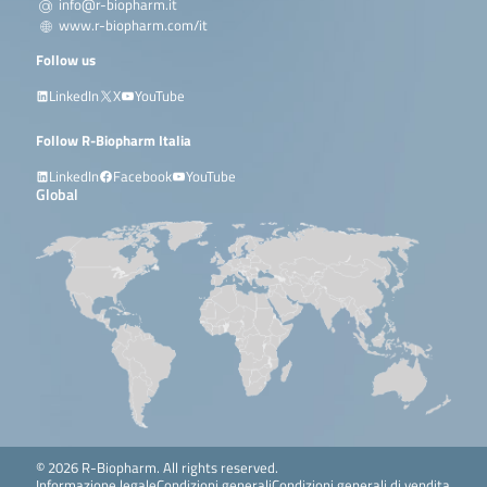
info@r-biopharm.it
www.r-biopharm.com/it
Follow us
LinkedIn
X
YouTube
Follow R-Biopharm Italia
LinkedIn
Facebook
YouTube
Global
© 2026 R-Biopharm. All rights reserved.
Informazione legale
Condizioni generali
Condizioni generali di vendita