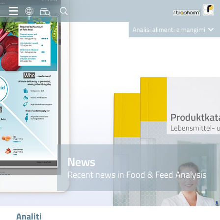
IT
Analisi alimenti e mangimi
Diagnostica Clinica
R-Biopharm AG
Nutrition Care
News
Recent news in Food & Feed Analysis
Analiti