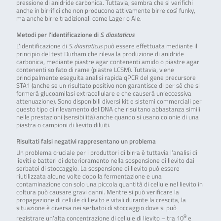
pressione di anidride carbonica. Tuttavia, sembra che si verifichi
anche in birrifici che non producono attivamente birre così funky,
ma anche birre tradizionali come Lager o Ale.
Metodi per l’identificazione di
S. diastaticus
L’identificazione di
S. diastaticus
può essere effettuata mediante il
principio del test Durham che rileva la produzione di anidride
carbonica, mediante piastre agar contenenti amido o piastre agar
contenenti solfato di rame (piastre LCSM). Tuttavia, viene
principalmente eseguita analisi rapida qPCR del gene precursore
STA1 (anche se un risultato positivo non garantisce di per sé che si
formerà glucoamilasi extracellulare e che causerà un’eccessiva
attenuazione). Sono disponibili diversi kit e sistemi commerciali per
questo tipo di rilevamento del DNA che risultano abbastanza simili
nelle prestazioni (sensibilità) anche quando si usano colonie di una
piastra o campioni di lievito diluiti.
Risultati falsi negativi rappresentano un problema
Un problema cruciale per i produttori di birra è tuttavia l’analisi di
lieviti e batteri di deterioramento nella sospensione di lievito dai
serbatoi di stoccaggio. La sospensione di lievito può essere
riutilizzata alcune volte dopo la fermentazione e una
contaminazione con solo una piccola quantità di cellule nel lievito in
coltura può causare gravi danni. Mentre si può verificare la
propagazione di cellule di lievito e vitali durante la crescita, la
situazione è diversa nei serbatoi di stoccaggio dove si può
9
registrare un’alta concentrazione di cellule di lievito – tra 10
e