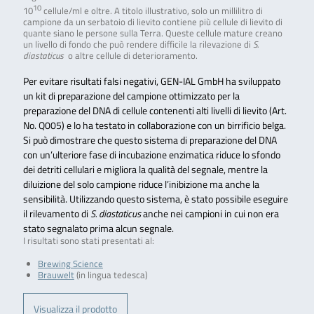
10
10
cellule/ml e oltre. A titolo illustrativo, solo un millilitro di
campione da un serbatoio di lievito contiene più cellule di lievito di
quante siano le persone sulla Terra. Queste cellule mature creano
un livello di fondo che può rendere difficile la rilevazione di
S.
diastaticus
o altre cellule di deterioramento.
Per evitare risultati falsi negativi, GEN-IAL GmbH ha sviluppato
un kit di preparazione del campione ottimizzato per la
preparazione del DNA di cellule contenenti alti livelli di lievito (Art.
No. Q005) e lo ha testato in collaborazione con un birrificio belga.
Si può dimostrare che questo sistema di preparazione del DNA
con un’ulteriore fase di incubazione enzimatica riduce lo sfondo
dei detriti cellulari e migliora la qualità del segnale, mentre la
diluizione del solo campione riduce l’inibizione ma anche la
sensibilità. Utilizzando questo sistema, è stato possibile eseguire
il rilevamento di
S. diastaticus
anche nei campioni in cui non era
stato segnalato prima alcun segnale.
I risultati sono stati presentati al:
Brewing Science
Brauwelt
(in lingua tedesca)
Visualizza il prodotto