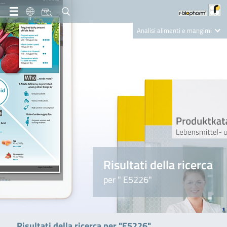
IT
Analisi alimenti e mangimi
Diagnostica Clinica
R-Biopharm AG
Nutrition Care
Risultati della ricerca
per " E5226"
Risultati della ricerca per "E5226"