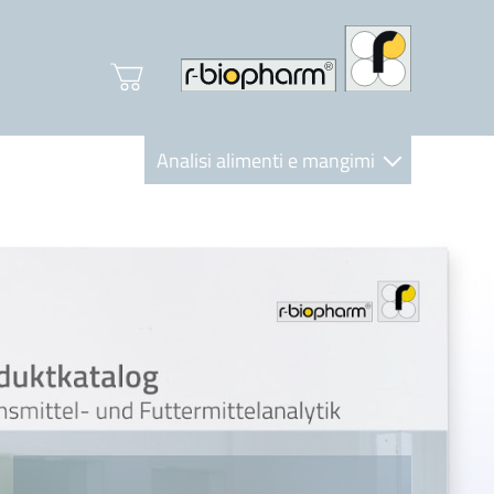
Analisi alimenti e mangimi
Diagnostica Clinica
R-Biopharm AG
Nutrition Care