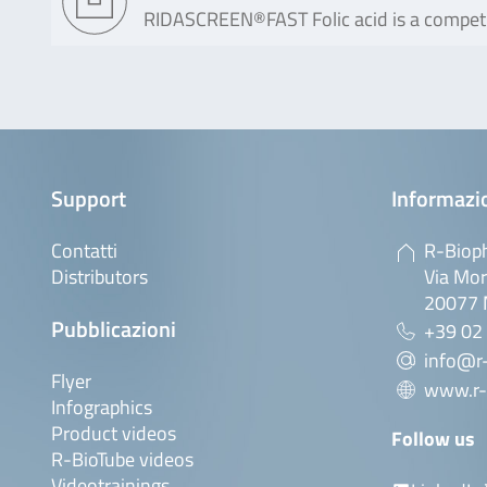
RIDASCREEN®FAST Folic acid is a competit
Support
Informazio
Contatti
R-Bioph
Distributors
Via Mor
20077 M
Pubblicazioni
+39 02
info@r-
Flyer
www.r-
Infographics
Product videos
Follow us
R-BioTube videos
Videotrainings