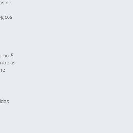
os de
ógicos
 como
E.
ntre as
rne
idas