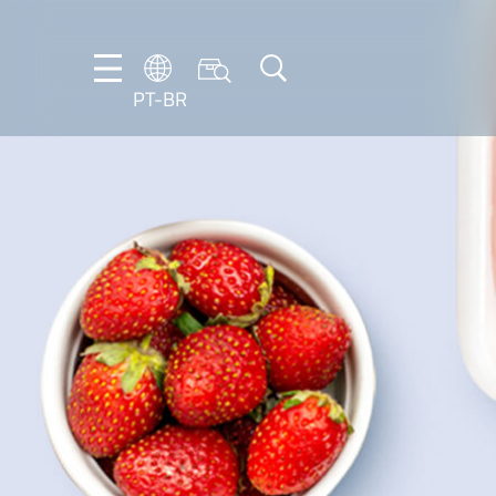
PT-BR
DE
ES
FR
NL
EN
IT
PT-
BR