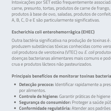
Intoxicações por SET estão frequentemente associad
carne, presunto, tortas, produtos de carne de frango, 
produtos à base de ovo, saladas, produtos de confeit
A, B, C, D e E são particularmente significativas.
Escherichia coli enterohemorrágica (EHEC)
Outra bactéria significativa na produção de toxinas é
produzem substâncias tóxicas conhecidas como verot
coli
produtora de verotoxina (VTEC) ou
E. coli
produtor
doenças bacterianas alimentares mais comuns e pod
crua e produtos lácteos não pasteurizados.
Principais benefícios de monitorar toxinas bacteri
Detecção precoce:
Identificar rapidamente a pre
por alimentos.
Controle de higiene:
Garantir práticas de higien
Segurança do consumidor:
Proteger a saúde púb
Conformidade regulatória:
Atender aos padrões 