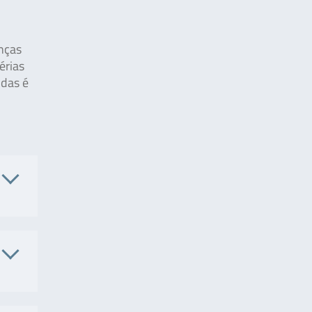
nças
érias
das é
. No.
S9621