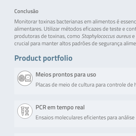
Conclusão
Monitorar toxinas bacterianas em alimentos é essenc
alimentares. Utilizar métodos eficazes de teste e cont
produtoras de toxinas, como
Staphylococcus aureus
e
crucial para manter altos padrões de segurança alime
Product portfolio
Meios prontos para uso
Placas de meio de cultura para controle de 
Product
Description
PCR em tempo real
Ensaios moleculares eficientes para análise
Compact
Usage of Compact Dry X-SA is a simple an
Dry X-SA
determination and quantification of Sta
cosmetics or raw materials – as well as 