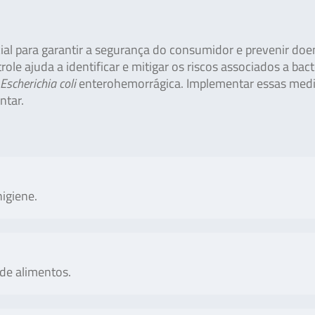
ial para garantir a segurança do consumidor e prevenir doe
role ajuda a identificar e mitigar os riscos associados a bact
Escherichia coli
enterohemorrágica. Implementar essas medi
ntar.
higiene.
No. of tests/amount
Art
 de alimentos.
d safe test procedure for
100 nutrient plates
H
phylococcus aureus in foods,
pharmaceutical raw materials.