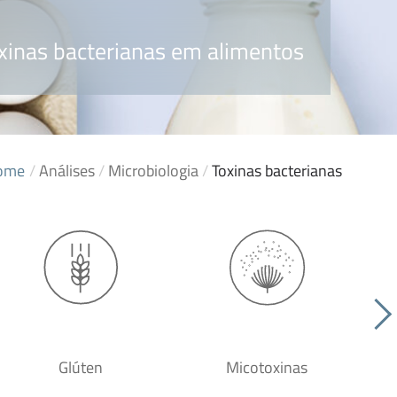
xinas bacterianas em alimentos
ome
/
Análises
/
Microbiologia
/
Toxinas bacterianas
Glúten
Micotoxinas