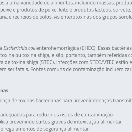
as a uma variedade de alimentos, incluindo massas, produt
peixe e produtos de peixe, leite e produtos lácteos, sorvete,
aria e recheios de bolos. As enterotoxinas dos grupos sorol
 a
Escherichia coli
enterohemorrágica (EHEC). Essas bactérias
oxina ou toxina shiga, e são, portanto, também referidas
a de toxina shiga (STEC). Infecções com STEC/VTEC estão e
em ser fatais. Fontes comuns de contaminação incluem ca
anas
sença de toxinas bacterianas para prevenir doenças transmit
e adequadas para reduzir os riscos de contaminação.
lica prevenindo surtos graves de intoxicação alimentar.
e regulamentos de segurança alimentar.