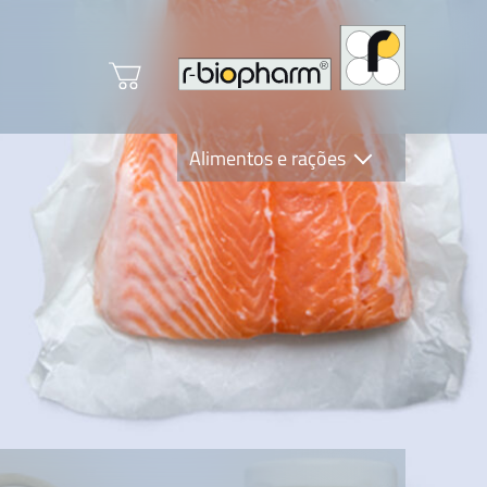
Alimentos e rações
Clinical Diagnostics
R-Biopharm AG
Nutrition Care