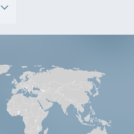
. No.
5504
. No.
S8781
4105
5265
4101
7117