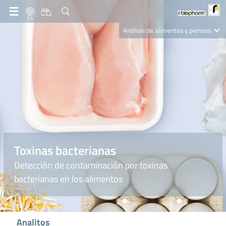
ES
Análisis de alimentos y piensos
Clinical Diagnostics
R-Biopharm AG
Nutrition Care
Toxinas bacterianas
Detección de contaminación por toxinas
bacterianas en los alimentos
Analitos