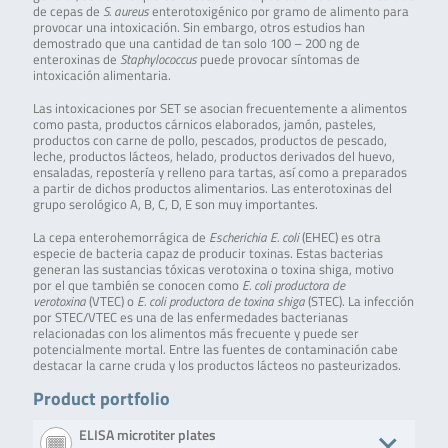
de cepas de
S. aureus
enterotoxigénico por gramo de alimento para
provocar una intoxicación. Sin embargo, otros estudios han
demostrado que una cantidad de tan solo 100 – 200 ng de
enteroxinas de
Staphylococcus
puede provocar síntomas de
intoxicación alimentaria.
Las intoxicaciones por SET se asocian frecuentemente a alimentos
como pasta, productos cárnicos elaborados, jamón, pasteles,
productos con carne de pollo, pescados, productos de pescado,
leche, productos lácteos, helado, productos derivados del huevo,
ensaladas, repostería y relleno para tartas, así como a preparados
a partir de dichos productos alimentarios. Las enterotoxinas del
grupo serológico A, B, C, D, E son muy importantes.
La cepa enterohemorrágica de
Escherichia E. coli
(EHEC) es otra
especie de bacteria capaz de producir toxinas. Estas bacterias
generan las sustancias tóxicas verotoxina o toxina shiga, motivo
por el que también se conocen como
E. coli productora de
verotoxina
(VTEC) o
E. coli productora de toxina shiga
(STEC). La infección
por STEC/VTEC es una de las enfermedades bacterianas
relacionadas con los alimentos más frecuente y puede ser
potencialmente mortal. Entre las fuentes de contaminación cabe
destacar la carne cruda y los productos lácteos no pasteurizados.
Product portfolio
ELISA microtiter plates