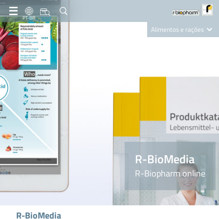
PT-BR
Alimentos e rações
Clinical Diagnostics
R-Biopharm AG
Nutrition Care
R-BioMedia
R-Biopharm online
R-BioMedia