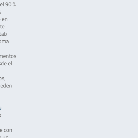
el 90 %
s
e en
te
tab
toma
imentos
de el
os,
ueden
e
s
te con
e un