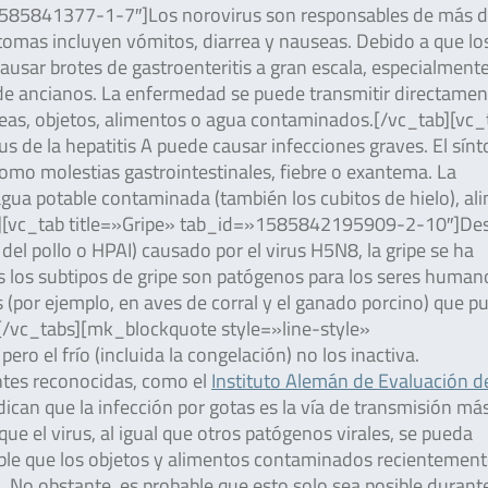
1585841377-1-7″]Los norovirus son responsables de más d
ntomas incluyen vómitos, diarrea y nauseas. Debido a que lo
usar brotes de gastroenteritis a gran escala, especialment
de ancianos. La enfermedad se puede transmitir directamen
eas, objetos, alimentos o agua contaminados.[/vc_tab][vc_
 de la hepatitis A puede causar infecciones graves. El sín
como molestias gastrointestinales, fiebre o exantema. La
ua potable contaminada (también los cubitos de hielo), al
b][vc_tab title=»Gripe» tab_id=»1585842195909-2-10″]Des
 del pollo o HPAI) causado por el virus H5N8, la gripe se ha
s los subtipos de gripe son patógenos para los seres human
por ejemplo, en aves de corral y el ganado porcino) que p
[/vc_tabs][mk_blockquote style=»line-style»
ro el frío (incluida la congelación) no los inactiva.
ntes reconocidas, como el
Instituto Alemán de Evaluación d
ican que la infección por gotas es la vía de transmisión má
e el virus, al igual que otros patógenos virales, se pueda
sible que los objetos y alimentos contaminados recientemen
. No obstante, es probable que esto solo sea posible durant