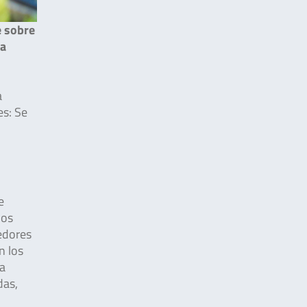
e sobre
da
a
es: Se
e
los
edores
n los
 a
das,