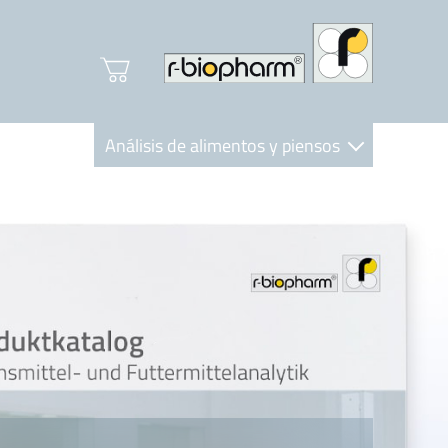
Análisis de alimentos y piensos
Clinical Diagnostics
R-Biopharm AG
Nutrition Care