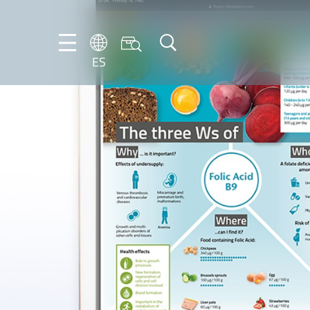
ES
DE
ES
FR
EN
IT