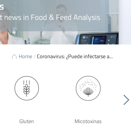
s
t news in Food & Feed Analysis
Home
/
Coronavirus: ¿Puede infectarse a...
Gluten
Micotoxinas