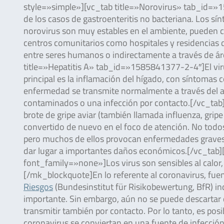
style=»simple»][vc_tab title=»Norovirus» tab_id=»
de los casos de gastroenteritis no bacteriana. Los sí
norovirus son muy estables en el ambiente, pueden ca
centros comunitarios como hospitales y residencias 
entre seres humanos o indirectamente a través de ár
title=»Hepatitis A» tab_id=»1585841377-2-4″]El virus
principal es la inflamación del hígado, con síntomas 
enfermedad se transmite normalmente a través del ag
contaminados o una infección por contacto.[/vc_ta
brote de gripe aviar (también llamada influenza, gripe
convertido de nuevo en el foco de atención. No todo
pero muchos de ellos provocan enfermedades graves (
dar lugar a importantes daños económicos.[/vc_tab]
font_family=»none»]Los virus son sensibles al calor, pe
[/mk_blockquote]En lo referente al coronavirus, fue
Riesgos
(Bundesinstitut für Risikobewertung, BfR) ind
importante. Sin embargo, aún no se puede descartar qu
transmitir también por contacto. Por lo tanto, es po
coronavirus se conviertan en una fuente de infección