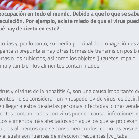
eocupación en todo el mundo. Debido a que lo que se sab
eculación. Por ejemplo, existe miedo de que el virus pue
ué hay de cierto en esto?
torias y, por lo tanto, su medio principal de propagación es 
gente si pregunta si hay otras formas de transmisión posibl
as o los cubiertos, así como los objetos (juguetes, ropa o
China y también los alimentos contaminados.
rus y el virus de la hepatitis A, son una causa importante d
entos no se consideran un «hospedero» de virus, es decir, 
den llegar a estos desde las personas infectadas (como vend
limentos contaminados con virus pueden causar infecciones e
. Los alimentos más afectados son aquellos que se procesan
to, los alimentos que se consumen crudos, como las ensala
 y el sushi son fuentes de infección frecuentes.[vc_tabs