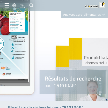
FR
Analyses agro-alimentaires
Diagnostics
R-Biopharm AG
Nutrition Care
Résultats de recherche
pour " 5101DAP"
Résultats de recherche pour "5101DAP"